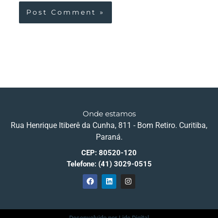
Onde estamos
Rua Henrique Itiberê da Cunha, 811 - Bom Retiro. Curitiba,
Paraná.
CEP: 80520-120
Telefone: (41) 3029-0515
F
L
I
a
i
n
c
n
s
e
k
t
b
e
a
o
d
g
Desenvolvido por Lide Digital