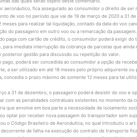
lgumas das quais serão objeto deste comentário.
tor aeronáutico, fica assegurado ao consumidor o direito de ser
nto de voo no período que vai de 19 de março de 2020 a 31 d
 meses para realizar tal liquidação, contado da data do voo ca
ação do passageiro em outro voo ou a remarcação da passagem.
o paga com cartão de crédito, o consumidor poderá exigir do 
, para imediata interrupção da cobrança de parcelas que ainda
 posterior gestão para discussão ou repetição do valor.
 pago, poderá ser concedida ao consumidor a opção de receber 
e, a ser utilizado em até 18 meses pelo próprio adquirente ou p
, concedia o prazo máximo de somente 12 meses para tal utiliz
o a 31 de dezembro, o passageiro poderá desistir do voo e op
ar com as penalidades contratuais existentes no momento da com
tária que envolve em boa parte a necessidade de isolamento soci
-, ou optar por receber nova passagem do transportador sem suj
terou o Código Brasileiro de Aeronáutica, no qual introduziu o a
 decorrente de falha na execução do contrato de transporte fi