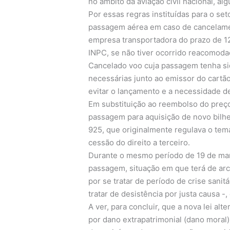
no âmbito da aviação civil nacional, a
Por essas regras instituídas para o se
passagem aérea em caso de cancelame
empresa transportadora do prazo de 12
INPC, se não tiver ocorrido reacomod
Cancelado voo cuja passagem tenha sid
necessárias junto ao emissor do cartão
evitar o lançamento e a necessidade de
Em substituição ao reembolso do preço
passagem para aquisição de novo bilhet
925, que originalmente regulava o tema
cessão do direito a terceiro.
Durante o mesmo período de 19 de març
passagem, situação em que terá de arc
por se tratar de período de crise sani
tratar de desistência por justa causa 
A ver, para concluir, que a nova lei al
por dano extrapatrimonial (dano moral)