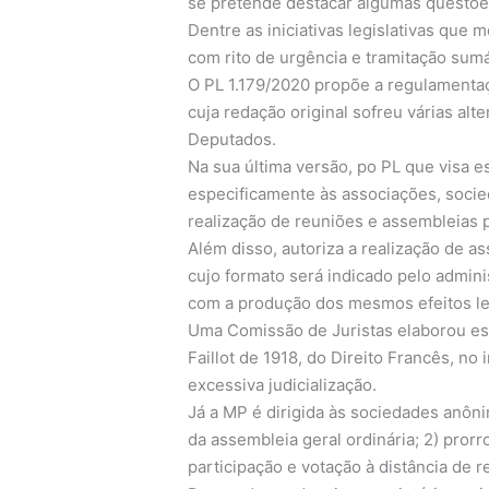
se pretende destacar algumas questões
Dentre as iniciativas legislativas que
com rito de urgência e tramitação sum
O PL 1.179/2020 propõe a regulamentaç
cuja redação original sofreu várias a
Deputados.
Na sua última versão, po PL que visa e
especificamente às associações, socie
realização de reuniões e assembleias p
Além disso, autoriza a realização de a
cujo formato será indicado pelo admini
com a produção dos mesmos efeitos leg
Uma Comissão de Juristas elaborou ess
Faillot de 1918, do Direito Francês, no
excessiva judicialização.
Já a MP é dirigida às sociedades anônim
da assembleia geral ordinária; 2) prorr
participação e votação à distância de 